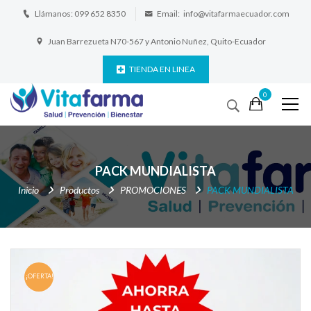
Llámanos:
099 652 8350
Email:
info@vitafarmaecuador.com
Juan Barrezueta N70-567 y Antonio Nuñez, Quito-Ecuador
TIENDA EN LINEA
0
PACK MUNDIALISTA
Inicio
Productos
PROMOCIONES
PACK MUNDIALISTA
¡OFERTA!