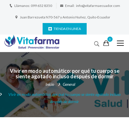
Llámanos:
099 652 8350
Email:
info@vitafarmaecuador.com
Juan Barrezueta N70-567 y Antonio Nuñez, Quito-Ecuador
TIENDA EN LINEA
0
Vivir en modo automático: por qué tu cuerpo se
siente agotado incluso después de dormir
Inicio
General
Vivir en modo automático: por qué tu cuerpo se siente agotado incluso
después de dormir