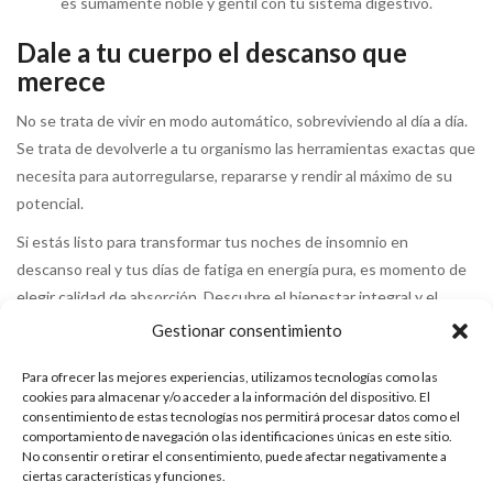
es sumamente noble y gentil con tu sistema digestivo.
Dale a tu cuerpo el descanso que
merece
No se trata de vivir en modo automático, sobreviviendo al día a día.
Se trata de devolverle a tu organismo las herramientas exactas que
necesita para autorregularse, repararse y rendir al máximo de su
potencial.
Si estás listo para transformar tus noches de insomnio en
descanso real y tus días de fatiga en energía pura, es momento de
elegir calidad de absorción. Descubre el bienestar integral y el
equilibrio que tu cuerpo pide con nuestro
Bisglicinato de
Gestionar consentimiento
Magnesio Vitafarma
, tu dosis diaria de tranquilidad y restauración
Para ofrecer las mejores experiencias, utilizamos tecnologías como las
profunda.
cookies para almacenar y/o acceder a la información del dispositivo. El
consentimiento de estas tecnologías nos permitirá procesar datos como el
comportamiento de navegación o las identificaciones únicas en este sitio.
No consentir o retirar el consentimiento, puede afectar negativamente a
ciertas características y funciones.