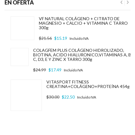
EN OFERTA
VF NATURAL COLÁGENO + CITRATO DE
MAGNESIO + CALCIO + VITAMINA C TARRO
300g
El precio original era: $21.56.
El precio actual es: $15.19.
$
21.56
$
15.19
Incluido IVA
COLAGFEM PLUS COLÁGENO HIDROLIZADO,
BIOTINA, ACIDO HIALURONICO,VITAMINAS A, B5,
C, D3, E Y ZINC X TARRO 300g
El precio original era: $24.99.
El precio actual es: $17.49.
$
24.99
$
17.49
Incluido IVA
VITASPORT FITNESS
CREATINA+COLÁGENO+PROTEÍNA 454g
El precio original era: $30.00.
El precio actual es: $22.50.
$
30.00
$
22.50
Incluido IVA