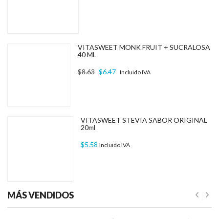
VITASWEET MONK FRUIT + SUCRALOSA
40 ML
El precio original era: $8.63.
El precio actual es: $6.47.
$
8.63
$
6.47
Incluido IVA
.
VITASWEET STEVIA SABOR ORIGINAL
20ml
$
5.58
Incluido IVA
MÁS VENDIDOS