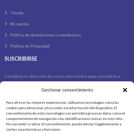
Tienda
Mi cuenta
Política de devoluciones y reembolsos
Política de Privacidad
SUSCRIBIRSE
Introduce tu dirección de correo electrónico para suscribirte a
nuestra lista de correo para mantenerte actualizado.
Gestionar consentimiento
Para ofrecer las mejores experiencias, utilizamos tecnologías como las
Acepto los términos de nuestra
política de privacidad y
cookies para almacenar y/o acceder a la información del dispositivo. El
consentimiento de estas tecnologías nos permitirá procesar datos como el
uso de datos personales
comportamiento de navegación o las identificaciones únicas en este sitio.
No consentir o retirar el consentimiento, puede afectar negativamente a
ciertas características y funciones.