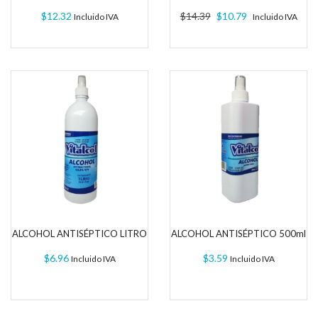
El precio original era: $1
El precio actual
$
12.32
$
14.39
$
10.79
Incluido IVA
Incluido IVA
ALCOHOL ANTISÉPTICO LITRO
ALCOHOL ANTISÉPTICO 500ml
$
6.96
$
3.59
Incluido IVA
Incluido IVA