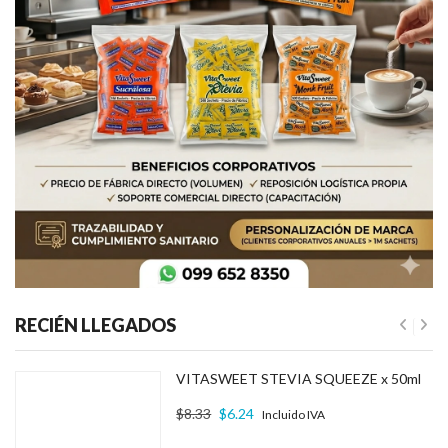
RECIÉN LLEGADOS
VITASWEET STEVIA SQUEEZE x 50ml
El precio original era: $8.33.
El precio actual es: $6.24.
$
8.33
$
6.24
Incluido IVA